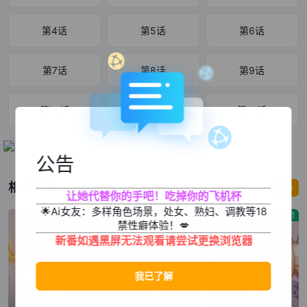
（Start)！！
第4话
第5话
第6话
第7话
第8话
第9话
第10话
第11话
第12话
公告
相关影片
更多
让她代替你的手吧！吃掉你的飞机杯
🌟Ai女友：多样角色场景，处女、熟妇、调教等18
机战
热血
运动
禁性癖体验！💋
新番如遇黑屏无法观看请尝试更换浏览器