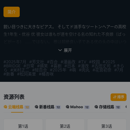
简介
鋭い目つきに大きなピアス。 そしてド派手なツートンヘアーの高校
生1年生・优谷 优 彼女は谁もが道を空ける名の知れた不良娘（ばっ
どがーる） ……ではない。 根は超絶良い子である优の头の中はいつ
も学园のマドンナ・水鸟亜鸟のことでいっぱい。 风纪委员长を务め
展开

る亜鸟の気を引きたい优は、优等生を辞めて‟ワルい不良″を目指す
#2025年7月
#芳文社
#百合
#漫画改
#TV
#校园
#2025
ことに！ ワルぶってるけど全然ワルくない？？自称・不良でちょっ
#BRIDGE
#日常
#搞笑
#喜剧
#日本
#漫改
#古田丈司
#きら
ら
#米村正二
#轻百合
#2025年
#萌
#肉丸
#花宫初奈
#7月
ぴりおバカな少女の奋闘を描く学园コメディ、开校（スター
#新番
#松冈美里
#橘杏咲
ト）！！ 在这锐利的眼神、显眼的耳环，再加上一头超吸睛的双色头
发──高一学生‧优谷优。她是个出了名的不良少女（bad girl），连路
人见了都会自动让路……才不是那样！ 本性其实是超级好孩子的优，
资源列表
排序
脑海里脑袋里总是塞满了校园女神──水鸟亚鸟的身影。为了引起担
云端线路
新番线路
Mahoo
存储线路
12
12
12
12
任风纪委员长水鸟亚鸟的注意，优决定不当优等生，转而以成为「坏
坏的不良少女」为目标。 明明装得一副坏模样，结果根本一点都不
坏？？ 自称不良、有点傻气的少女奋斗校园喜剧，开学啦
第1话
第2话
第3话