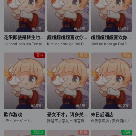
第4集
第29集
已完结
花织即使是转生也想打架
超超超超超喜欢你的100个女朋友 第三季
超超超超超喜欢你的100个女朋友 第二季
Hanaori-san wa Tensei shitemo Kenka ga Shitai / Hanaori-san Still Wants to Fight in the Next Life / 花织同学转生后还是想干架
Kimi no Koto ga Dai Dai Dai Dai Daisuki na 100-nin no Kanojo 3
Kimi no Koto ga Dai Dai Dai Dai Daisuki na Hyakunin no Kanojo (2025) / The 100 Girlfriends Who Really, Really, Really, Really, Really Love You (2025) / Kimi no Koto ga Dai Dai Dai Dai Daisuki na 100-nin no Kanojo 2 / The 100 Girlfriends Who Really, Really
智斗
奇幻
原创
第18集
第4集
第12集
欺诈游戏
恶女不才，请多关照 ～雏宫蝶鼠换身传～
末日后酒店
-ライアーゲーム-
我是不才恶女 ～雏宫蝶鼠互换传～ / 虽然我是不完美恶女 ～雏宫蝶鼠替换传～ / Though I Am an Inept Villainess: Tale of the Butterfly-Rat Body Swap in the Maiden Court / Futsutsuka na Akujo dewa Gozaimasu ga: Suuguu Chouso Torikae Den
启示录酒店 / 天启酒店 / Apocalypse Hotel
漫画改
搞笑
搞笑