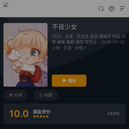
不良少女
2025
·
日本
·
芳文社 百合 漫画改 校园 日
常 搞笑 喜剧 漫改 轻百合
·
2025-07-05
上映
·
日语
·
详情
播放
分享
收藏
10.0
网友评分
2次评分
很差
较差
还行
推荐
力荐