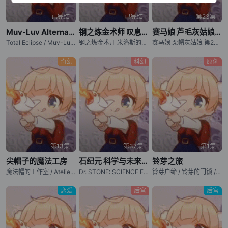
已完结
已完结
第23集
Muv-Luv Alternative Total Eclipse
钢之炼金术师 叹息之丘的圣星
赛马娘 芦毛灰姑娘 第2部分
Total Eclipse / Muv-Luv ATE / マブラヴ オルタネイティヴ トータル・イクリプス
钢之炼金术师 米洛斯的圣星 / Fullmetal Alchemist: The Sacred Star of Milos / Fullmetal Alchemist: The Sacred Star of the Walling Hill / Hagane no Renkinjutsushi: Milos no Seinaru Hoshi
赛马娘 栗帽灰姑娘 第2部分 / 赛马娘 Cinderella Gray 第2部分 / Uma Musume Cinderella Gray Part 2
奇幻
科幻
原创
第13集
第37集
第1集
尖帽子的魔法工房
石纪元 科学与未来 第3部分
铃芽之旅
魔法帽的工作室 / Atelier of Witch Hat / Witch Hat Atelier / Tongari Boushi no Atelier
Dr. STONE: SCIENCE FUTURE Part 3 / 新石纪 科学与未来 第3部分 / 石纪元 第四季 第3部分 / 新石纪 第四季 第3部分 / Dr. Stone: Science Future 3
铃芽户缔 / 铃芽的门锁 / Suzume no Tojimari
恋爱
后宫
后宫