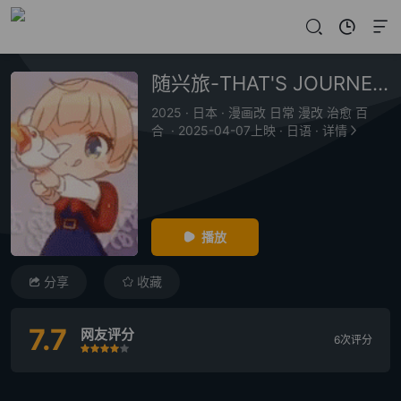
随兴旅-THAT'S JOURNEY-
2025
·
日本
·
漫画改 日常 漫改 治愈 百
合
·
2025-04-07上映
·
日语
·
详情
播放
分享
收藏
7.7
网友评分
6次评分
很差
较差
还行
推荐
力荐