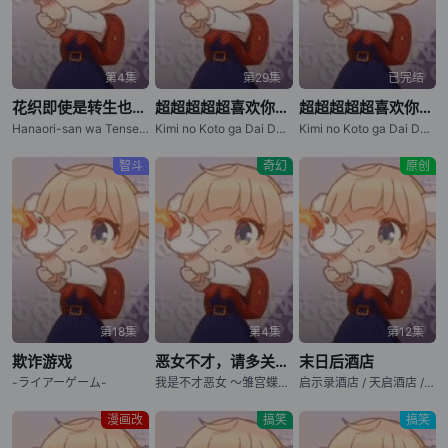
第4集
第29集
已完结
花织即使是转生也想打架
超超超超超喜欢你的100个女朋友 第三季
超超超超超喜欢你的100个女朋友 第二季
Hanaori-san wa Tensei shitemo Kenka ga Shitai / Hanaori-san Still Wants to Fight in the Next Life / 花织同学转生后还是想干架
Kimi no Koto ga Dai Dai Dai Dai Daisuki na 100-nin no Kanojo 3
Kimi no Koto ga Dai Dai Dai Dai Daisuki na Hyakunin no Kanojo (2025) / The 100 Girlfriends Who Really, Really, Really, Really, Really Love You (2025) / Kimi no Koto ga Dai Dai Dai Dai Daisuki na 100-nin no Kanojo 2 / The 100 Girlfriends Who Really, Really
智斗
奇幻
原创
第18集
第4集
第12集
欺诈游戏
恶女不才，请多关照 ～雏宫蝶鼠换身传～
末日后酒店
-ライアーゲーム-
我是不才恶女 ～雏宫蝶鼠互换传～ / 虽然我是不完美恶女 ～雏宫蝶鼠替换传～ / Though I Am an Inept Villainess: Tale of the Butterfly-Rat Body Swap in the Maiden Court / Futsutsuka na Akujo dewa Gozaimasu ga: Suuguu Chouso Torikae Den
启示录酒店 / 天启酒店 / Apocalypse Hotel
漫画改
搞笑
搞笑