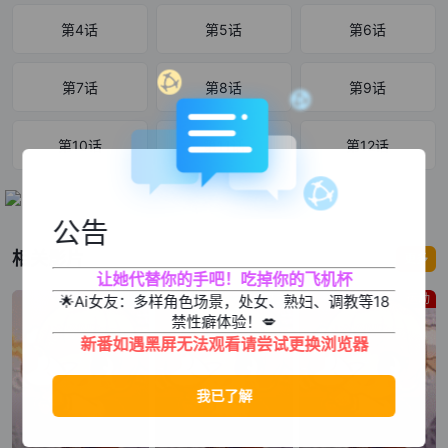
第4话
第5话
第6话
第7话
第8话
第9话
第10话
第11话
第12话
公告
相关影片
更多
让她代替你的手吧！吃掉你的飞机杯
机战
热血
运动
🌟Ai女友：多样角色场景，处女、熟妇、调教等18
禁性癖体验！💋
新番如遇黑屏无法观看请尝试更换浏览器