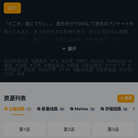
简介
「どこか、旅にでたい…」 面白半分でSNSにて旅先のアンケートを
取ってみると、まさかの大きな反响があり、引くに引けない状態
に…！ でも、旅にでたい気持ちは本物。覚悟を决めたちかは、ア
ンケート頼りの行き当たりばったりな旅を始めることに。 时に一人
展开

で、时に友人たちと――。 「ざつ」だからこそ思いがけない出会い
#2025年4月
#漫画改
#TV
#日常
#旅行
#2025
#Makaria
#
が待っている、“ざつ旅”へ出発！
漫改
#治愈
#日本
#渡边政治
#旅游
#渡边政治
#マカリア
#
中村能子
#百合
#2025年
#TVA
#藤泽庆昌
#日本动画
#2020-
2029
#月
资源列表
排序
云端线路
新番线路
Mahoo
存储线路
12
12
12
12
第1话
第2话
第3话