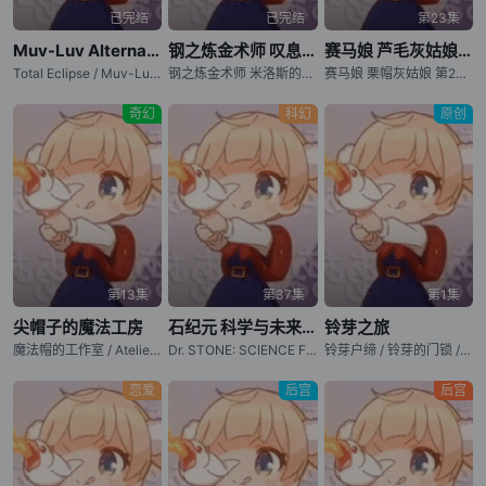
已完结
已完结
第23集
Muv-Luv Alternative Total Eclipse
钢之炼金术师 叹息之丘的圣星
赛马娘 芦毛灰姑娘 第2部分
Total Eclipse / Muv-Luv ATE / マブラヴ オルタネイティヴ トータル・イクリプス
钢之炼金术师 米洛斯的圣星 / Fullmetal Alchemist: The Sacred Star of Milos / Fullmetal Alchemist: The Sacred Star of the Walling Hill / Hagane no Renkinjutsushi: Milos no Seinaru Hoshi
赛马娘 栗帽灰姑娘 第2部分 / 赛马娘 Cinderella Gray 第2部分 / Uma Musume Cinderella Gray Part 2
奇幻
科幻
原创
第13集
第37集
第1集
尖帽子的魔法工房
石纪元 科学与未来 第3部分
铃芽之旅
魔法帽的工作室 / Atelier of Witch Hat / Witch Hat Atelier / Tongari Boushi no Atelier
Dr. STONE: SCIENCE FUTURE Part 3 / 新石纪 科学与未来 第3部分 / 石纪元 第四季 第3部分 / 新石纪 第四季 第3部分 / Dr. Stone: Science Future 3
铃芽户缔 / 铃芽的门锁 / Suzume no Tojimari
恋爱
后宫
后宫