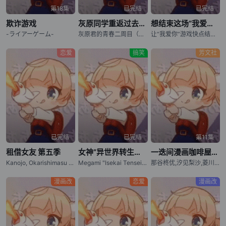
第18集
已完结
已完结
欺诈游戏
灰原同学重返过去，开启所向无敌的第二轮青春游戏
想结束这场“我爱你”的游戏
-ライアーゲーム-
灰原君的青春二周目（NEW GAME+） / 灰原同学重返过去，开启所向无敌的第二轮青春游戏 / Haibara-kun no Tsuyokute Seishun New Game / Haibara's Teenage New Game+
让“我爱你”游戏快点结束 / Aishiteru Game o Owarasetai / I Want to End This Love Game
恋爱
搞笑
芳文社
已完结
已完结
第11集
租借女友 第五季
女神“异世界转生想成为什么”我“勇者的肋骨”
一迭间漫画咖啡屋生活！
Kanojo, Okarishimasu Season 5 / Rent-a-Girlfriend Season 5 / Kanojo, Okarishimasu (2026) / Rent-a-Girlfriend (2026) / 彼女, お借りします (2026)
Megami "Isekai Tensei Nani ni Naritai Desuka" Ore "Yuusha no Rokkotsu de"
那谷柊优,汐见梨沙,菱川花菜,白砂沙帆,千春,根本京里,寺泽百花,前田佳织里,斎藤千和,木花蓝,村上奈津実,相川遥花,はやしりか,饭田ヒカル,佐藤しのぶ
漫画改
恋爱
漫画改