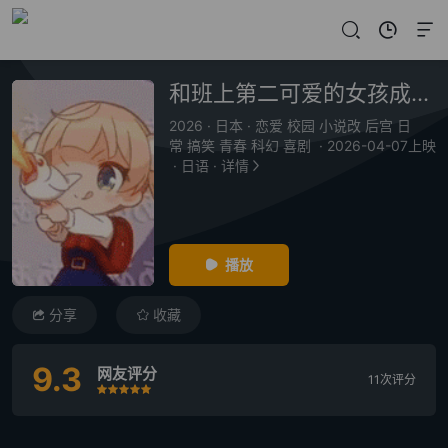
和班上第二可爱的女孩成为朋友
2026
·
日本
·
恋爱 校园 小说改 后宫 日
常 搞笑 青春 科幻 喜剧
·
2026-04-07上映
·
日语
·
详情
播放
分享
收藏
9.3
网友评分
11次评分
很差
较差
还行
推荐
力荐