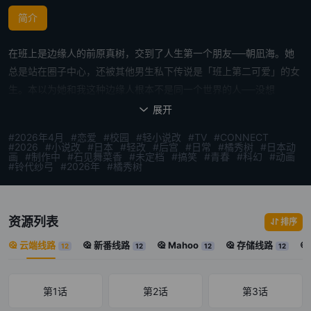
简介
在班上是边缘人的前原真树，交到了人生第一个朋友──朝凪海。她
总是站在圈子中心，还被其他男生私下传说是「班上第二可爱」的女
生。本以为她和我这种边缘人根本不是同一个世界的人──没想
到……？系列累计突破130万册！阴影男与「第二女主角」，最贴近
展开

真实的「朋友」恋爱喜剧开幕 [简介原文] クラスでぼっちな前原真树
#2026年4月
#恋爱
#校园
#轻小说改
#TV
#CONNECT
に、初めてできた友だち・朝凪海。いつも轮の中心にいて、他の男
#2026
#小说改
#日本
#轻改
#后宫
#日常
#橘秀树
#日本动
画
#制作中
#石见舞菜香
#未定档
#搞笑
#青春
#科幻
#动画
子からは『クラスで2番目に可爱い』なんて阴で噂されている。ぼ
#铃代纱弓
#2026年
#橘秀树
っちの自分なんかとは住む世界が违う──と思いきや、、、シリー
ズ累计100万部突破！日阴男子と2番目ヒロイン、等身大の“友だち”
ラブコメ开幕!!
资源列表
排序
云端线路
新番线路
Mahoo
存储线路
12
12
12
12
第1话
第2话
第3话