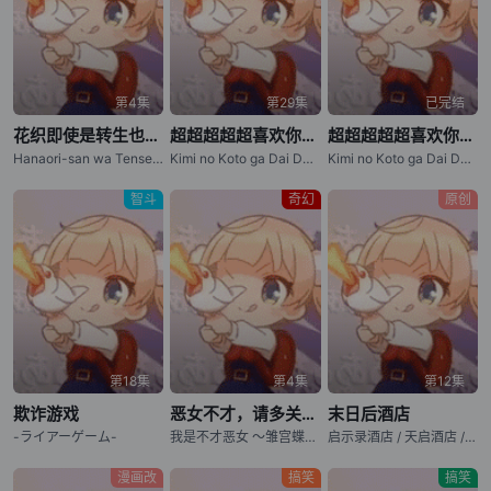
第4集
第29集
已完结
花织即使是转生也想打架
超超超超超喜欢你的100个女朋友 第三季
超超超超超喜欢你的100个女朋友 第二季
Hanaori-san wa Tensei shitemo Kenka ga Shitai / Hanaori-san Still Wants to Fight in the Next Life / 花织同学转生后还是想干架
Kimi no Koto ga Dai Dai Dai Dai Daisuki na 100-nin no Kanojo 3
Kimi no Koto ga Dai Dai Dai Dai Daisuki na Hyakunin no Kanojo (2025) / The 100 Girlfriends Who Really, Really, Really, Really, Really Love You (2025) / Kimi no Koto ga Dai Dai Dai Dai Daisuki na 100-nin no Kanojo 2 / The 100 Girlfriends Who Really, Really
智斗
奇幻
原创
第18集
第4集
第12集
欺诈游戏
恶女不才，请多关照 ～雏宫蝶鼠换身传～
末日后酒店
-ライアーゲーム-
我是不才恶女 ～雏宫蝶鼠互换传～ / 虽然我是不完美恶女 ～雏宫蝶鼠替换传～ / Though I Am an Inept Villainess: Tale of the Butterfly-Rat Body Swap in the Maiden Court / Futsutsuka na Akujo dewa Gozaimasu ga: Suuguu Chouso Torikae Den
启示录酒店 / 天启酒店 / Apocalypse Hotel
漫画改
搞笑
搞笑