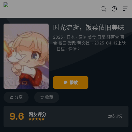
时光流逝，饭菜依旧美味
2025
·
日本
·
原创 美食 日常 轻百合 百
合 校园 漫改 芳文社
·
2025-04-12上映
·
日语
·
详情
播放
分享
收藏
9.6
网友评分
29次评分
很差
较差
还行
推荐
力荐