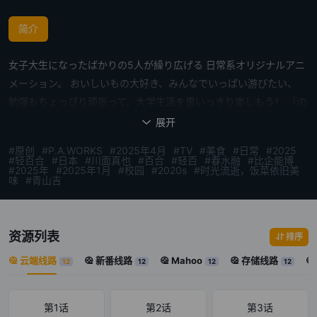
简介
女子大生になったばかりの5人が繰り広げる 日常系オリジナルアニ
メーション。 おいしいもの大好き、みんなでいっぱい游びたい、
勉强もちょっぴり顽张って、大学生活を思いっきり楽しもう！ 『の
んのんびより』のあっとがストーリー原案を手掛け、 个性豊かなキ
展开

ャラクターたちが 食べて、笑って、友情を深めていくハートフルコ
#原创
#P.A.WORKS
#2025年4月
#TV
#美食
#日常
#2025
メディ。 料理の作画に定评のあるP.A.WORKSが 総力をあげて描く
#轻百合
#日本
#川面真也
#百合
#轻百
#春水融
#比企能博
#2025年
#2025年1月
#校园
#2020s
#时光流逝，饭菜依旧美
「通称PA饭」の集大成。 2025年4月から、饭テロ间违いなしのグ
味
#青山吉
ルメアニメがスタート。
资源列表
排序
云端线路
新番线路
Mahoo
存储线路
12
12
12
12
第1话
第2话
第3话