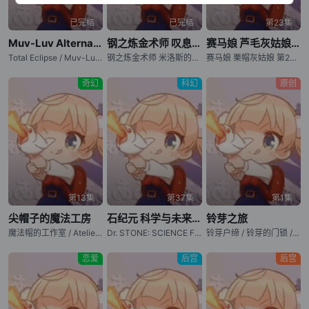
已完结
已完结
第23集
Muv-Luv Alternative Total Eclipse
钢之炼金术师 叹息之丘的圣星
赛马娘 芦毛灰姑娘 第2部分
Total Eclipse / Muv-Luv ATE / マブラヴ オルタネイティヴ トータル・イクリプス
钢之炼金术师 米洛斯的圣星 / Fullmetal Alchemist: The Sacred Star of Milos / Fullmetal Alchemist: The Sacred Star of the Walling Hill / Hagane no Renkinjutsushi: Milos no Seinaru Hoshi
赛马娘 栗帽灰姑娘 第2部分 / 赛马娘 Cinderella Gray 第2部分 / Uma Musume Cinderella Gray Part 2
奇幻
科幻
原创
第13集
第37集
第1集
尖帽子的魔法工房
石纪元 科学与未来 第3部分
铃芽之旅
魔法帽的工作室 / Atelier of Witch Hat / Witch Hat Atelier / Tongari Boushi no Atelier
Dr. STONE: SCIENCE FUTURE Part 3 / 新石纪 科学与未来 第3部分 / 石纪元 第四季 第3部分 / 新石纪 第四季 第3部分 / Dr. Stone: Science Future 3
铃芽户缔 / 铃芽的门锁 / Suzume no Tojimari
恋爱
后宫
后宫