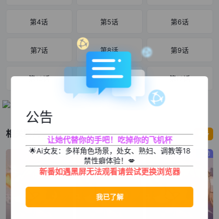
第4话
第5话
第6话
第7话
第8话
第9话
第10话
第11话
第12话
公告
相关影片
更多
让她代替你的手吧！吃掉你的飞机杯
🌟Ai女友：多样角色场景，处女、熟妇、调教等18
机战
热血
运动
禁性癖体验！💋
新番如遇黑屏无法观看请尝试更换浏览器