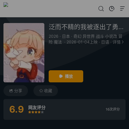
泛而不精的我被逐出了勇者队伍
2026
·
日本
·
奇幻 异世界 战斗 小说改 冒
险 魔法
·
2026-01-04上映
·
日语
·
详情
播放
分享
收藏
6.9
网友评分
16次评分
很差
较差
还行
推荐
力荐