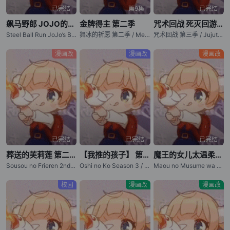
已完结
第9集
已完结
飙马野郎 JOJO的奇妙冒险
金牌得主 第二季
咒术回战 死灭回游 前篇
Steel Ball Run JoJo’s Bizarre Adventure
舞冰的祈愿 第二季 / Medalist Season 2
咒术回战 第三季 / Jujutsu Kaisen: Shimetsu Kaiyuu / Jujutsu Kaisen The Culling Game
漫画改
漫画改
漫画改
已完结
已完结
已完结
葬送的芙莉莲 第二季
【我推的孩子】 第三季
魔王的女儿太温柔了！！
Sousou no Frieren 2nd Season / Frieren: Beyond Journey's End Season 2
Oshi no Ko Season 3 / "Oshi no Ko" 3
Maou no Musume wa Yasashisugiru!! / The Demon King's Daughter Is Too Kind!!
校园
漫画改
漫画改