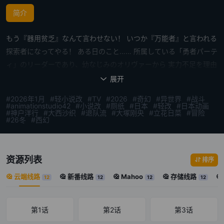
简介
もう『器用贫乏』なんて言わせない！ いつか『万能者』と言われる
探索者になってやる！ ある日のこと…… 所属している「勇者パーテ
ィ」のリーダーであり、幼なじみのオリヴァーから 実力不足を理由
に追放を言い渡されたオルン・ドゥーラ。 パーティのために【剣
展开

士】から【付与术士】へとコンバートし、 独自に开発した魔术で仲
#2026年1月
#轻小说改
#TV
#2026
#奇幻
#异世界
#战斗
间をサポートしてきたオルンにとっては到底、 纳得のいくものでは
#animationstudio42
#小说改
#厕纸
#日本
#轻改
#日本动画
#神户洋行
#大西沙织
#退队流
#大塚刚央
#立花日菜
#冒险
なかった。 しかし、苦楽を共にしてきたはずの仲间からも『器用贫
#26冬
#西幻
乏』だとバカにされ、 すでに后任者も决まっているという。 失意
のなか、「勇者パーティ」に別れを告げたオルンは探索者としての
决意を新たに、 ソロ活动を始めるのだが……。 抜け落ちた记忆…
资源列表
排序
理不尽さへと立ち向かう力… 新たなる出会いの数々が、オルンの运
云端线路
新番线路
Mahoo
存储线路
12
12
12
12
命を大きく変える。 大切な仲间を护るため 究极の『器用贫乏』
は、最强の『万能者』を目指して突き进む。 大逆転の异世界王道フ
ァンタジーが开幕！
第1话
第2话
第3话