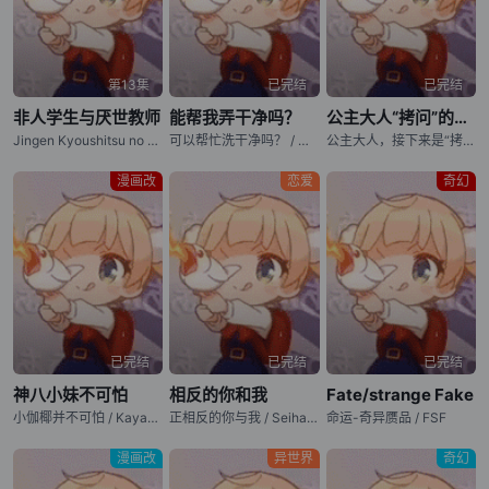
第13集
已完结
已完结
非人学生与厌世教师
能帮我弄干净吗？
公主大人“拷问”的时间到了 第二季
Jingen Kyoushitsu no Ningengirai Kyoushi
可以帮忙洗干净吗？ / 可以帮忙洗乾净吗？ / 大姐姐的绮丽日常 / Kirei ni Shitemoraemasu ka. / Will You Clean This For Me?, Wash It All Away
公主大人，接下来是“拷问”时间 第二季 / 公主殿下，「拷问」的时间到了 第二季 / Hime-sama "Goumon" no Jikan Desu season2 / Tis Time for "Torture," Princess season2
漫画改
恋爱
奇幻
已完结
已完结
已完结
神八小妹不可怕
相反的你和我
Fate/strange Fake
小伽椰并不可怕 / Kaya-chan wa Kowakunai / Kaya-chan Isn't Scary
正相反的你与我 / Seihantai na Kimi to Boku / You and I Are Polar Opposites
命运-奇异赝品 / FSF
漫画改
异世界
奇幻