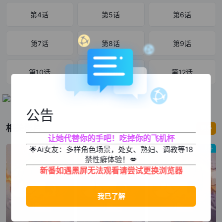
第4话
第5话
第6话
第7话
第8话
第9话
第10话
第11话
第12话
公告
相关影片
更多
让她代替你的手吧！吃掉你的飞机杯
漫画改
漫画改
战斗
🌟Ai女友：多样角色场景，处女、熟妇、调教等18
禁性癖体验！💋
新番如遇黑屏无法观看请尝试更换浏览器