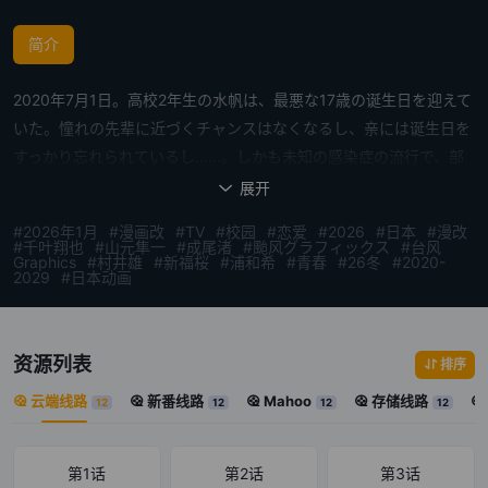
简介
2020年7月1日。高校2年生の水帆は、最悪な17歳の诞生日を迎えて
いた。憧れの先辈に近づくチャンスはなくなるし、亲には诞生日を
すっかり忘れられているし……。しかも未知の感染症の流行で、部
活の大会や修学旅行も中止になって、「私には“キラキラした青春”
展开

なんてない」──そう思っていた。しかしそんな矢先、幼なじみの辉
#2026年1月
#漫画改
#TV
#校园
#恋爱
#2026
#日本
#漫改
月から突然、“彼氏候补宣言”をされる。辉月の行动をきっかけに、
#千叶翔也
#山元隼一
#成尾渚
#颱风グラフィックス
#台风
Graphics
#村井雄
#新福桜
#浦和希
#青春
#26冬
#2020-
深からも想いを告げられ、戸惑うばかりの水帆。さらに、蓝と周吾
2029
#日本动画
もそれぞれの恋に向かって动き始め5人の関係性が崩れ始める──。
家族のように育った4人の幼なじみの男の子と、主人公の西野水帆
との恋爱模様を描いた青春ストーリー。
资源列表
排序
云端线路
新番线路
Mahoo
存储线路
12
12
12
12
第1话
第2话
第3话