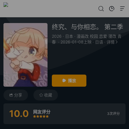
终究、与你相恋。 第二季
2026
·
日本
·
漫画改 校园 恋爱 漫改 青
春
·
2026-01-08上映
·
日语
·
详情
播放
分享
收藏
10.0
网友评分
3次评分
很差
较差
还行
推荐
力荐