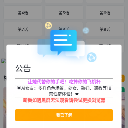
第4话
第5话
第6话
第7话
第8话
第9话
第10话
第11话
第12话
公告
相关影片
更多
让她代替你的手吧！吃掉你的飞机杯
🌟Ai女友：多样角色场景，处女、熟妇、调教等18
漫画改
漫画改
战斗
禁性癖体验！💋
新番如遇黑屏无法观看请尝试更换浏览器