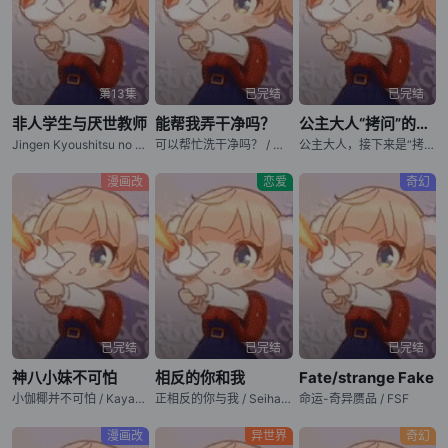
第13集
已完结
已完结
非人学生与厌世教师
能帮我弄干净吗？
公主大人“拷问”的时间到了 第二季
Jingen Kyoushitsu no Ningengirai Kyoushi
可以帮忙洗干净吗？ / 可以帮忙洗乾净吗？ / 大姐姐的绮丽日常 / Kirei ni Shitemoraemasu ka. / Will You Clean This For Me?, Wash It All Away
公主大人，接下来是“拷问”时间 第二季 / 公主殿下，「拷问」的时间到了 第二季 / Hime-sama "Goumon" no Jikan Desu season2 / Tis Time for "Torture," Princess season2
漫画改
恋爱
奇幻
已完结
已完结
已完结
神八小妹不可怕
相反的你和我
Fate/strange Fake
小伽椰并不可怕 / Kaya-chan wa Kowakunai / Kaya-chan Isn't Scary
正相反的你与我 / Seihantai na Kimi to Boku / You and I Are Polar Opposites
命运-奇异赝品 / FSF
漫画改
异世界
奇幻