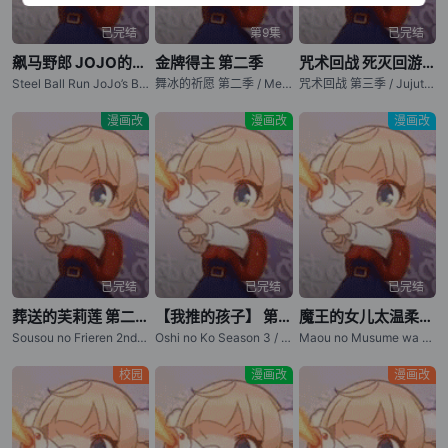
已完结
第9集
已完结
飙马野郎 JOJO的奇妙冒险
金牌得主 第二季
咒术回战 死灭回游 前篇
Steel Ball Run JoJo’s Bizarre Adventure
舞冰的祈愿 第二季 / Medalist Season 2
咒术回战 第三季 / Jujutsu Kaisen: Shimetsu Kaiyuu / Jujutsu Kaisen The Culling Game
漫画改
漫画改
漫画改
已完结
已完结
已完结
葬送的芙莉莲 第二季
【我推的孩子】 第三季
魔王的女儿太温柔了！！
Sousou no Frieren 2nd Season / Frieren: Beyond Journey's End Season 2
Oshi no Ko Season 3 / "Oshi no Ko" 3
Maou no Musume wa Yasashisugiru!! / The Demon King's Daughter Is Too Kind!!
校园
漫画改
漫画改